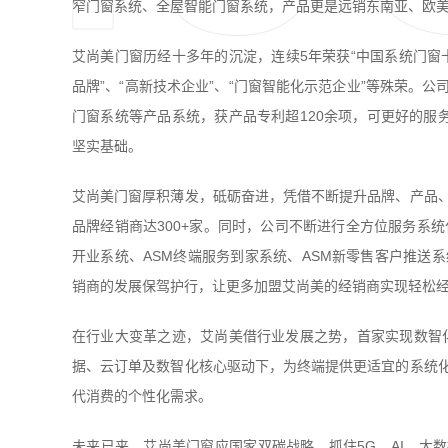
窄门窗系统、全屋智能门窗系统，产品更是远销东南亚、欧
艾尚美门窗历经十多年的沉淀，连续5年荣获“中国系统门窗十
品牌”、“高新技术企业”、“门窗智能化示范企业”等殊荣。
门窗系统等产品系统，获产品专利超120余项，可更好的服
坚实基础。
艾尚美门窗厚积薄发，砥砺奋进，凭借不断提升品牌、产品
品牌经销商达300+家。同时，公司不断进行全方位服务系统
开业系统、ASM终端服务到家系统、ASM新零售客户推送
销商的发展保驾护行，让更多加盟艾尚美的经销商实现轻松
在行业大变革之迹，艾尚美借行业发展之势，首家实现数智化
据、云订单及数智化核心驱动下，为终端提供更适宜的系统
代消费的个性化需求。
未来已来，艾尚美门窗应国家双碳战略，抓住5G、AI、大